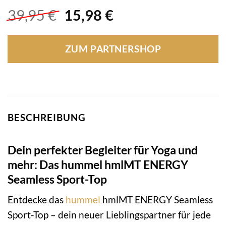
Ursprünglicher
Aktueller
39,95
€
15,98
€
Preis
Preis
war:
ist:
ZUM PARTNERSHOP
39,95 €
15,98 €.
BESCHREIBUNG
Dein perfekter Begleiter für Yoga und
mehr: Das hummel hmlMT ENERGY
Seamless Sport-Top
Entdecke das
hummel
hmlMT ENERGY Seamless
Sport-Top – dein neuer Lieblingspartner für jede