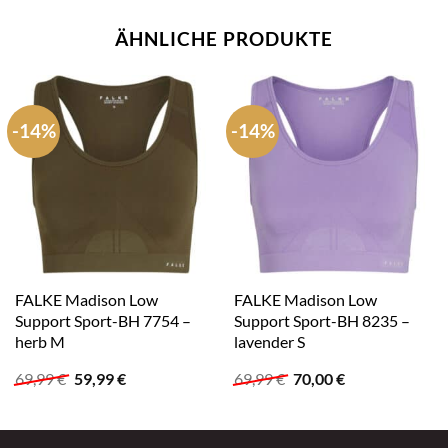
ÄHNLICHE PRODUKTE
-14%
-14%
FALKE Madison Low
FALKE Madison Low
Support Sport-BH 7754 –
Support Sport-BH 8235 –
herb M
lavender S
Ursprünglicher
Aktueller
Ursprünglicher
Aktueller
69,99
€
59,99
€
69,99
€
70,00
€
Preis
Preis
Preis
Preis
war:
ist:
war:
ist:
69,99 €
59,99 €.
69,99 €
70,00 €.