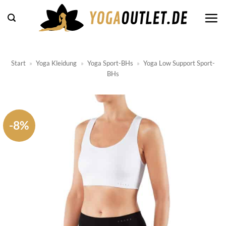
Zum
Inhalt
springen
Start
»
Yoga Kleidung
»
Yoga Sport-BHs
»
Yoga Low Support Sport-
BHs
-8%