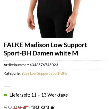
FALKE Madison Low Support
Sport-BH Damen white M
Artikelnummer:
4043876748023
Kategorie:
Yoga Low Support Sport-BHs
Lieferzeit: 11 – 13 Werktage
Ursprünglicher
Aktueller
59,99
€
39,93
€