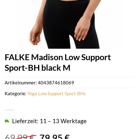
FALKE Madison Low Support
Sport-BH black M
Artikelnummer:
4043874618069
Kategorie:
Yoga Low Support Sport-BHs
Lieferzeit: 11 – 13 Werktage
Ursprünglicher
Aktueller
69,99
€
79,95
€