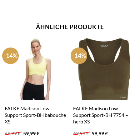
ÄHNLICHE PRODUKTE
-14%
-14%
FALKE Madison Low
FALKE Madison Low
Support Sport-BH babouche
Support Sport-BH 7754 –
XS
herb XS
Ursprünglicher
Aktueller
Ursprünglicher
Aktueller
69,99
€
59,99
€
69,99
€
59,99
€
Preis
Preis
Preis
Preis