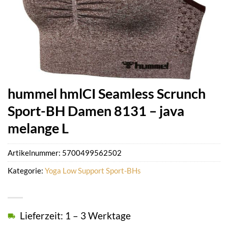
hummel hmlCI Seamless Scrunch
Sport-BH Damen 8131 – java
melange L
Artikelnummer:
5700499562502
Kategorie:
Yoga Low Support Sport-BHs
Lieferzeit: 1 – 3 Werktage