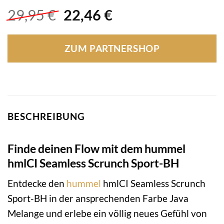
Ursprünglicher
Aktueller
29,95
€
22,46
€
Preis
Preis
war:
ist:
ZUM PARTNERSHOP
29,95 €
22,46 €.
BESCHREIBUNG
Finde deinen Flow mit dem hummel
hmlCI Seamless Scrunch Sport-BH
Entdecke den
hummel
hmlCI Seamless Scrunch
Sport-BH in der ansprechenden Farbe Java
Melange und erlebe ein völlig neues Gefühl von