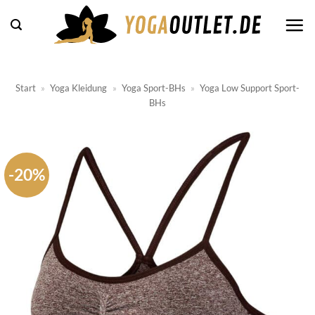
Zum
Inhalt
springen
Start
»
Yoga Kleidung
»
Yoga Sport-BHs
»
Yoga Low Support Sport-
BHs
-20%