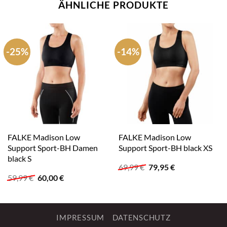
ÄHNLICHE PRODUKTE
-25%
-14%
FALKE Madison Low
FALKE Madison Low
Support Sport-BH Damen
Support Sport-BH black XS
black S
Ursprünglicher
Aktueller
69,99
€
79,95
€
Preis
Preis
Ursprünglicher
Aktueller
59,99
€
60,00
€
war:
ist:
Preis
Preis
69,99 €
79,95 €.
war:
ist:
59,99 €
60,00 €.
IMPRESSUM
DATENSCHUTZ