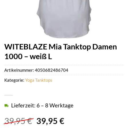
WITEBLAZE Mia Tanktop Damen
1000 – weiß L
Artikelnummer:
4050682486704
Kategorie:
Yoga Tanktops
Lieferzeit: 6 – 8 Werktage
Ursprünglicher
Aktueller
39,95
€
39,95
€