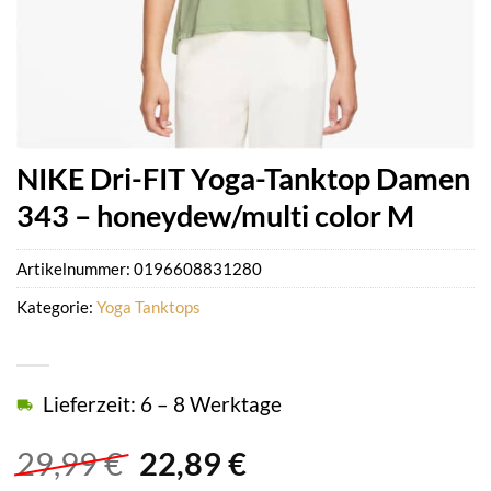
NIKE Dri-FIT Yoga-Tanktop Damen
343 – honeydew/multi color M
Artikelnummer:
0196608831280
Kategorie:
Yoga Tanktops
Lieferzeit: 6 – 8 Werktage
Ursprünglicher
Aktueller
29,99
€
22,89
€