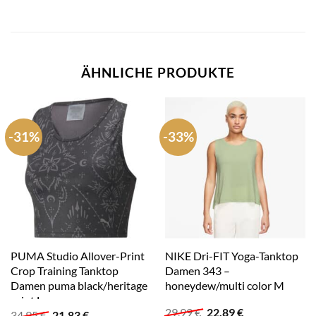
ÄHNLICHE PRODUKTE
-31%
-33%
PUMA Studio Allover-Print
NIKE Dri-FIT Yoga-Tanktop
Crop Training Tanktop
Damen 343 –
Damen puma black/heritage
honeydew/multi color M
print L
Ursprünglicher
Aktueller
29,99
€
22,89
€
Ursprünglicher
Aktueller
34,95
€
21,83
€