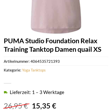
PUMA Studio Foundation Relax
Training Tanktop Damen quail XS
Artikelnummer:
4064535721393
Kategorie:
Yoga Tanktops
Lieferzeit: 1 – 3 Werktage
Ursprünglicher
Aktueller
26,95
€
15,35
€