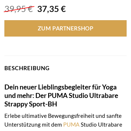
Ursprünglicher
Aktueller
39,95
€
37,35
€
Preis
Preis
war:
ist:
ZUM PARTNERSHOP
39,95 €
37,35 €.
BESCHREIBUNG
Dein neuer Lieblingsbegleiter für Yoga
und mehr: Der PUMA Studio Ultrabare
Strappy Sport-BH
Erlebe ultimative Bewegungsfreiheit und sanfte
Unterstützung mit dem
PUMA
Studio Ultrabare