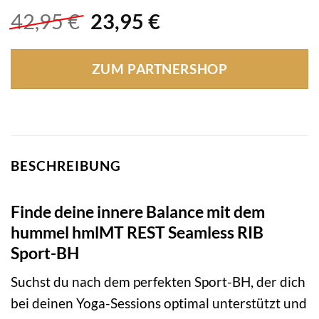
Ursprünglicher
Aktueller
42,95
€
23,95
€
Preis
Preis
war:
ist:
ZUM PARTNERSHOP
42,95 €
23,95 €.
BESCHREIBUNG
Finde deine innere Balance mit dem
hummel hmlMT REST Seamless RIB
Sport-BH
Suchst du nach dem perfekten Sport-BH, der dich
bei deinen Yoga-Sessions optimal unterstützt und