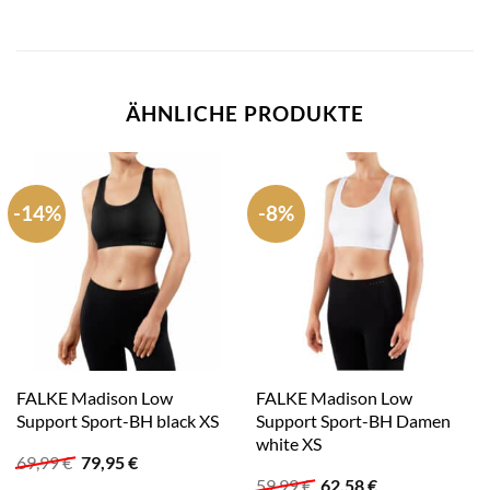
ÄHNLICHE PRODUKTE
-14%
-8%
FALKE Madison Low
FALKE Madison Low
Support Sport-BH black XS
Support Sport-BH Damen
white XS
Ursprünglicher
Aktueller
69,99
€
79,95
€
Preis
Preis
Ursprünglicher
Aktueller
59,99
€
62,58
€