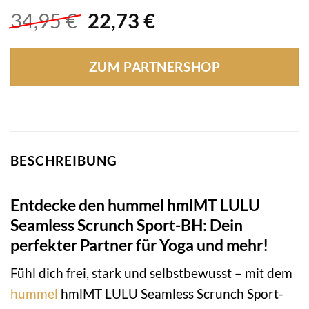
Ursprünglicher
Aktueller
34,95
€
22,73
€
Preis
Preis
war:
ist:
ZUM PARTNERSHOP
34,95 €
22,73 €.
BESCHREIBUNG
Entdecke den hummel hmlMT LULU
Seamless Scrunch Sport-BH: Dein
perfekter Partner für Yoga und mehr!
Fühl dich frei, stark und selbstbewusst – mit dem
hummel
hmlMT LULU Seamless Scrunch Sport-