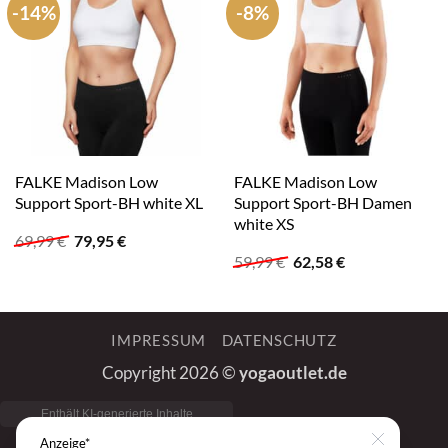
-14%
-8%
FALKE Madison Low
FALKE Madison Low
Support Sport-BH white XL
Support Sport-BH Damen
white XS
Ursprünglicher
Aktueller
69,99
€
79,95
€
Preis
Preis
Ursprünglicher
Aktueller
59,99
€
62,58
€
war:
ist:
Preis
Preis
69,99 €
79,95 €.
war:
ist:
59,99 €
62,58 €.
IMPRESSUM
DATENSCHUTZ
Copyright 2026 ©
yogaoutlet.de
Anzeige*
Close