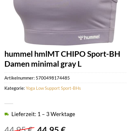
hummel hmlMT CHIPO Sport-BH
Damen minimal gray L
Artikelnummer:
5700498174485
Kategorie:
Yoga Low Support Sport-BHs
Lieferzeit: 1 – 3 Werktage
Ursprünglicher
Aktueller
44,95
€
44,95
€