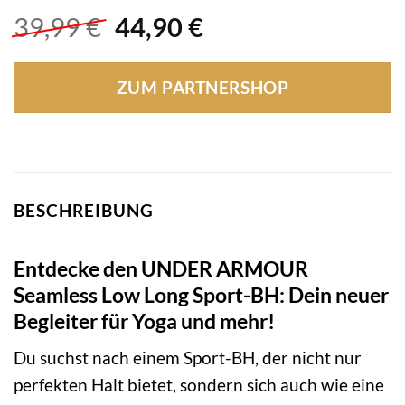
Ursprünglicher
Aktueller
39,99
€
44,90
€
Preis
Preis
war:
ist:
ZUM PARTNERSHOP
39,99 €
44,90 €.
BESCHREIBUNG
Entdecke den UNDER ARMOUR
Seamless Low Long Sport-BH: Dein neuer
Begleiter für Yoga und mehr!
Du suchst nach einem Sport-BH, der nicht nur
perfekten Halt bietet, sondern sich auch wie eine