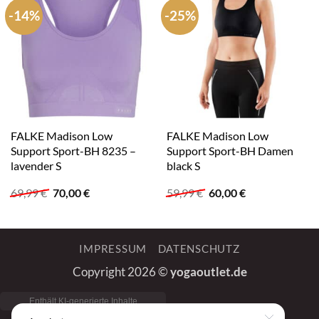
-14%
-25%
FALKE Madison Low
FALKE Madison Low
Support Sport-BH 8235 –
Support Sport-BH Damen
lavender S
black S
Ursprünglicher
Aktueller
Ursprünglicher
Aktueller
69,99
€
70,00
€
59,99
€
60,00
€
Preis
Preis
Preis
Preis
war:
ist:
war:
ist:
69,99 €
70,00 €.
59,99 €
60,00 €.
IMPRESSUM
DATENSCHUTZ
Copyright 2026 ©
yogaoutlet.de