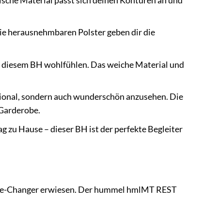
sche Material passt sich deinen Konturen an und
Die herausnehmbaren Polster geben dir die
 in diesem BH wohlfühlen. Das weiche Material und
ional, sondern auch wunderschön anzusehen. Die
-Garderobe.
g zu Hause – dieser BH ist der perfekte Begleiter
 Game-Changer erwiesen. Der hummel hmlMT REST