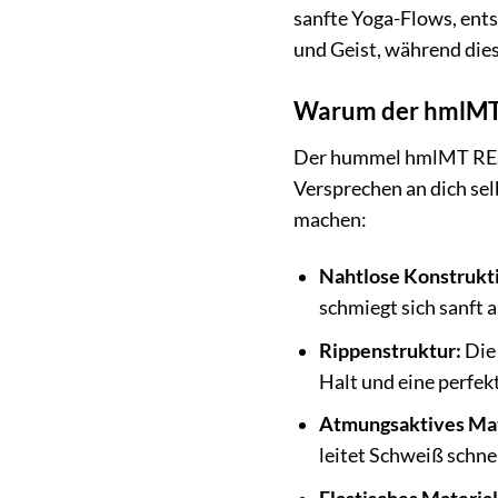
sanfte Yoga-Flows, ent
und Geist, während die
Warum der hmlMT R
Der hummel hmlMT REST S
Versprechen an dich sel
machen:
Nahtlose Konstrukt
schmiegt sich sanft a
Rippenstruktur:
Die 
Halt und eine perfek
Atmungsaktives Mat
leitet Schweiß schnel