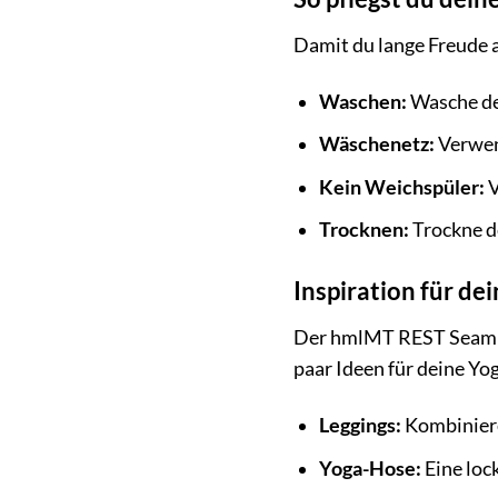
Damit du lange Freude a
Waschen:
Wasche de
Wäschenetz:
Verwen
Kein Weichspüler:
V
Trocknen:
Trockne de
Inspiration für d
Der hmlMT REST Seamles
paar Ideen für deine Y
Leggings:
Kombiniere
Yoga-Hose:
Eine loc