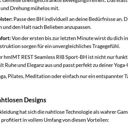
:
Genieße uneingeschränkte Bewegungsfreiheit. Das elasti
 und Drehung mühelos mit.
ster:
Passe den BH individuell an deine Bedürfnisse an. 
m und den Halt nach Belieben anzupassen.
fort:
Von der ersten bis zur letzten Minute wirst du dich
truktion sorgen für ein unvergleichliches Tragegefühl.
r hmlMT REST Seamless RIB Sport-BH ist nicht nur funkt
lt Ruhe und Eleganz aus und passt perfekt zu deiner Yoga
a, Pilates, Meditation oder einfach nur ein entspannter Ta
ahtlosen Designs
ekleidung hat sich die nahtlose Technologie als wahrer
rofitiert in vollem Umfang von diesen Vorteilen: