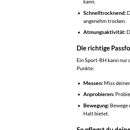
kann.
Schnelltrocknend:
D
angenehm trocken.
Atmungsaktivität:
D
Die richtige Passf
Ein Sport-BH kann nur d
Punkte:
Messen:
Miss deinen
Anprobieren:
Probier
Bewegung:
Bewege d
Halt bietet.
So pflegst du dei