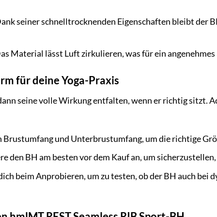
ank seiner schnelltrocknenden Eigenschaften bleibt der B
as Material lässt Luft zirkulieren, was für ein angenehme
orm für deine Yoga-Praxis
ann seine volle Wirkung entfalten, wenn er richtig sitzt. 
 Brustumfang und Unterbrustumfang, um die richtige Größ
e den BH am besten vor dem Kauf an, um sicherzustellen, d
ich beim Anprobieren, um zu testen, ob der BH auch bei 
nen hmlMT REST Seamless RIB Sport-BH