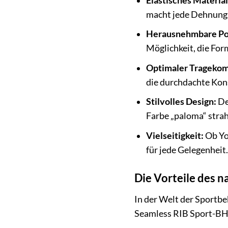
Elastisches Material
macht jede Dehnung
Herausnehmbare Pol
Möglichkeit, die For
Optimaler Tragekom
die durchdachte Kons
Stilvolles Design:
De
Farbe „paloma“ strah
Vielseitigkeit:
Ob Yog
für jede Gelegenheit.
Die Vorteile des n
In der Welt der Sportb
Seamless RIB Sport-BH p