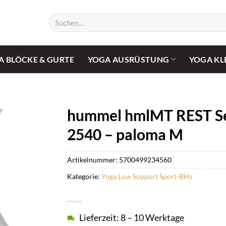
Suchen
nach:
A BLÖCKE & GURTE
YOGA AUSRÜSTUNG
YOGA KL
hummel hmlMT REST Se
2540 – paloma M
Artikelnummer:
5700499234560
Kategorie:
Yoga Low Support Sport-BHs
Lieferzeit: 8 – 10 Werktage