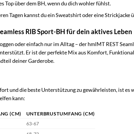
es Top über dem BH, wenn du dich wohler fühlst.
ren Tagen kannst du ein Sweatshirt oder eine Strickjacke 
amless RIB Sport-BH für dein aktives Leben
Joggen oder einfach nur im Alltag – der hmlMT REST Seamles
unterstützt. Er ist der perfekte Mix aus Komfort, Funktiona
dteil deiner Garderobe.
t und die beste Unterstützung zu gewährleisten, ist es wic
elfen kann:
NG (CM)
UNTERBRUSTUMFANG (CM)
63-67
68-72