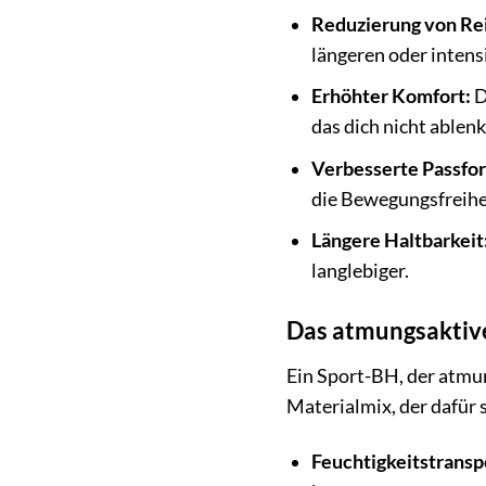
Reduzierung von Re
längeren oder intensi
Erhöhter Komfort:
D
das dich nicht ablenk
Verbesserte Passfo
die Bewegungsfreihe
Längere Haltbarkeit
langlebiger.
Das atmungsaktive
Ein Sport-BH, der atmu
Materialmix, der dafür
Feuchtigkeitstransp