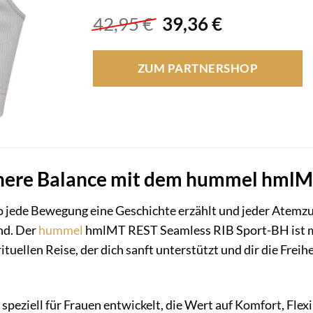
Ursprünglicher
Aktueller
42,95
€
39,36
€
Preis
Preis
war:
ist:
ZUM PARTNERSHOP
42,95 €
39,36 €.
nnere Balance mit dem hummel hmlM
 jede Bewegung eine Geschichte erzählt und jeder Atemzug di
nd. Der
hummel
hmlMT REST Seamless RIB Sport-BH ist mehr
ituellen Reise, der dich sanft unterstützt und dir die Freihe
eziell für Frauen entwickelt, die Wert auf Komfort, Flexibil