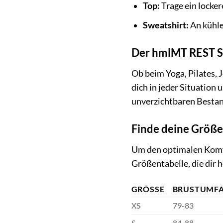
Top:
Trage ein locker
Sweatshirt:
An kühle
Der hmlMT REST Se
Ob beim Yoga, Pilates, 
dich in jeder Situation 
unverzichtbaren Bestan
Finde deine Größe
Um den optimalen Komfor
Größentabelle, die dir h
GRÖSSE
BRUSTUMFA
XS
79-83
S
84-88