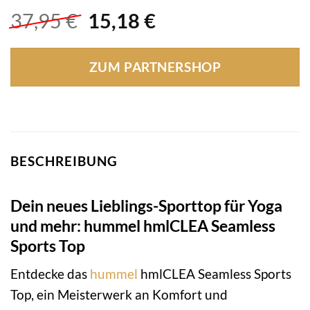
Ursprünglicher
Aktueller
37,95
€
15,18
€
Preis
Preis
war:
ist:
ZUM PARTNERSHOP
37,95 €
15,18 €.
BESCHREIBUNG
Dein neues Lieblings-Sporttop für Yoga
und mehr: hummel hmlCLEA Seamless
Sports Top
Entdecke das
hummel
hmlCLEA Seamless Sports
Top, ein Meisterwerk an Komfort und