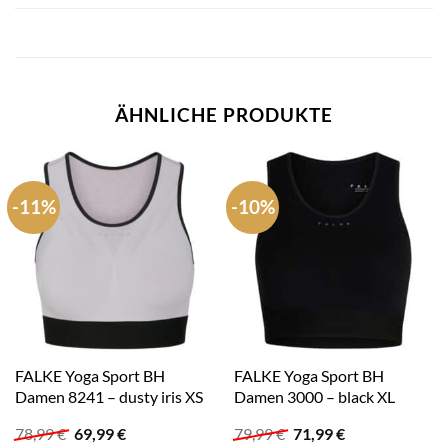
ÄHNLICHE PRODUKTE
-11%
-10%
FALKE Yoga Sport BH
FALKE Yoga Sport BH
Damen 8241 – dusty iris XS
Damen 3000 – black XL
Ursprünglicher
Aktueller
Ursprünglicher
Aktueller
78,99
€
69,99
€
79,99
€
71,99
€