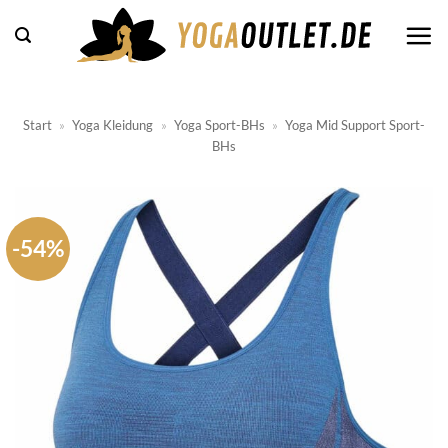
Zum
Inhalt
springen
Start
»
Yoga Kleidung
»
Yoga Sport-BHs
»
Yoga Mid Support Sport-
BHs
-54%