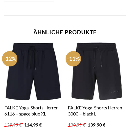
ÄHNLICHE PRODUKTE
-12%
-11%
FALKE Yoga-Shorts Herren
FALKE Yoga-Shorts Herren
6116 – space blue XL
3000 – black L
Ursprünglicher
Aktueller
Ursprünglicher
Aktueller
129,99
€
114,99
€
139,99
€
139,90
€
Preis
Preis
Preis
Preis