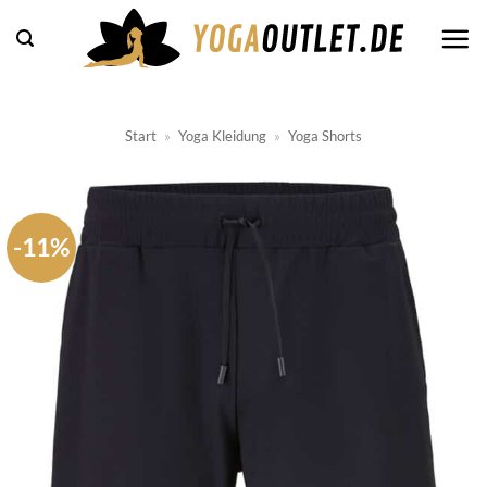
Zum
Inhalt
springen
Start
»
Yoga Kleidung
»
Yoga Shorts
-11%