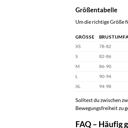
Größentabelle
Um die richtige Größe f
GRÖSSE
BRUSTUMFA
XS
78-82
S
82-86
M
86-90
L
90-94
XL
94-98
Solltest du zwischen z
Bewegungsfreiheit zu g
FAQ – Häufig 