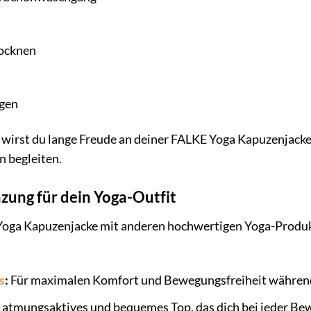
rocknen
igen
e wirst du lange Freude an deiner FALKE Yoga Kapuzenjacke
 begleiten.
zung für dein Yoga-Outfit
oga Kapuzenjacke mit anderen hochwertigen Yoga-Produk
s
:
Für maximalen Komfort und Bewegungsfreiheit während
 atmungsaktives und bequemes Top, das dich bei jeder Be