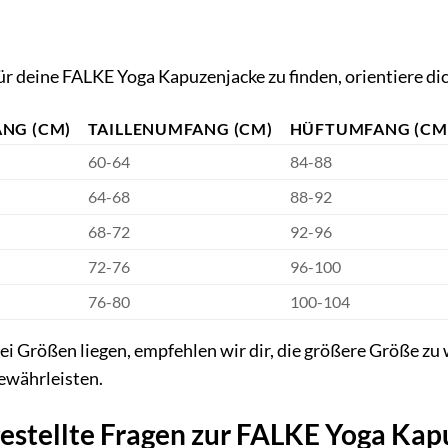
ür deine FALKE Yoga Kapuzenjacke zu finden, orientiere dich
NG (CM)
TAILLENUMFANG (CM)
HÜFTUMFANG (CM
60-64
84-88
64-68
88-92
68-72
92-96
72-76
96-100
76-80
100-104
wei Größen liegen, empfehlen wir dir, die größere Größe 
ewährleisten.
gestellte Fragen zur FALKE Yoga Ka