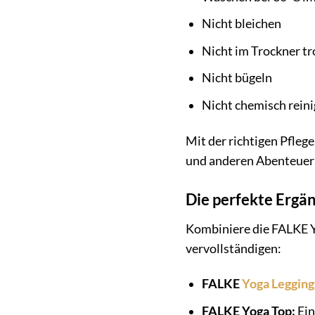
Nicht bleichen
Nicht im Trockner t
Nicht bügeln
Nicht chemisch rein
Mit der richtigen Pfleg
und anderen Abenteuern
Die perfekte Ergän
Kombiniere die FALKE Y
vervollständigen:
FALKE
Yoga Legging
FALKE Yoga Top:
Ein