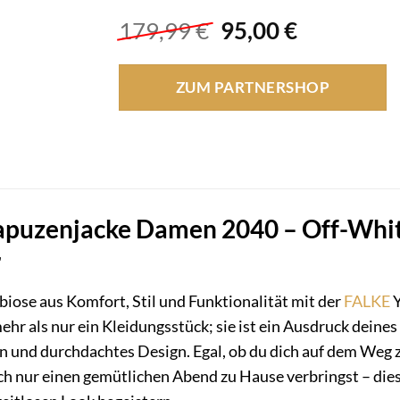
Ursprünglicher
Aktueller
179,99
€
95,00
€
Preis
Preis
war:
ist:
ZUM PARTNERSHOP
179,99 €
95,00 €.
puzenjacke Damen 2040 – Off-White:
r
biose aus Komfort, Stil und Funktionalität mit der
FALKE
Y
mehr als nur ein Kleidungsstück; sie ist ein Ausdruck deine
n und durchdachtes Design. Egal, ob du dich auf dem Weg 
ach nur einen gemütlichen Abend zu Hause verbringst – di