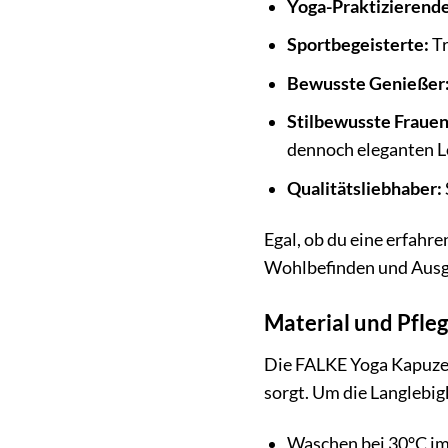
Yoga-Praktizierende
Sportbegeisterte:
Tr
Bewusste Genießer
Stilbewusste Frauen
dennoch eleganten L
Qualitätsliebhaber:
Egal, ob du eine erfahr
Wohlbefinden und Ausgegl
Material und Pfle
Die FALKE Yoga Kapuzen
sorgt. Um die Langlebig
Waschen bei 30°C i