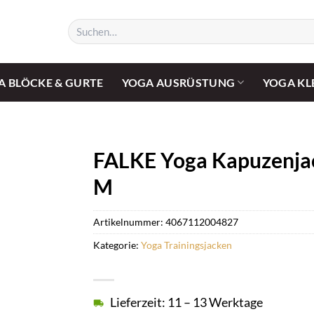
Suchen
nach:
A BLÖCKE & GURTE
YOGA AUSRÜSTUNG
YOGA KL
FALKE Yoga Kapuzenjac
M
Artikelnummer:
4067112004827
Kategorie:
Yoga Trainingsjacken
Lieferzeit: 11 – 13 Werktage