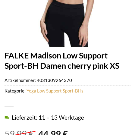
FALKE Madison Low Support
Sport-BH Damen cherry pink XS
Artikelnummer:
4031309264370
Kategorie:
Yoga Low Support Sport-BHs
Lieferzeit: 11 – 13 Werktage
Ursprünglicher
Aktueller
59,99
€
44,99
€