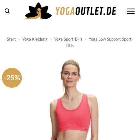
Zum
Inhalt
springen
Start
»
Yoga Kleidung
»
Yoga Sport-BHs
»
Yoga Low Support Sport-
BHs
-25%