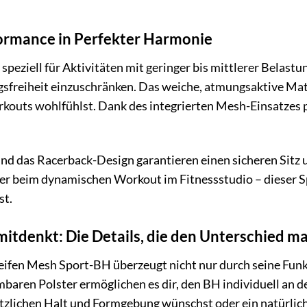
ormance in Perfekter Harmonie
eziell für Aktivitäten mit geringer bis mittlerer Belastung
sfreiheit einzuschränken. Das weiche, atmungsaktive Mater
uts wohlfühlst. Dank des integrierten Mesh-Einsatzes pro
nd das Racerback-Design garantieren einen sicheren Sitz
r beim dynamischen Workout im Fitnessstudio – dieser S
st.
mitdenkt: Die Details, die den Unterschied m
eifen Mesh Sport-BH überzeugt nicht nur durch seine Funk
baren Polster ermöglichen es dir, den BH individuell an d
ätzlichen Halt und Formgebung wünschst oder ein natürlic