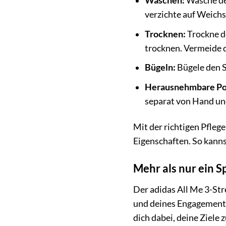
Waschen:
Wasche de
verzichte auf Weichs
Trocknen:
Trockne de
trocknen. Vermeide d
Bügeln:
Bügele den S
Herausnehmbare Pol
separat von Hand und
Mit der richtigen Pfleg
Eigenschaften. So kanns
Mehr als nur ein S
Der adidas All Me 3-Str
und deines Engagements 
dich dabei, deine Ziele 