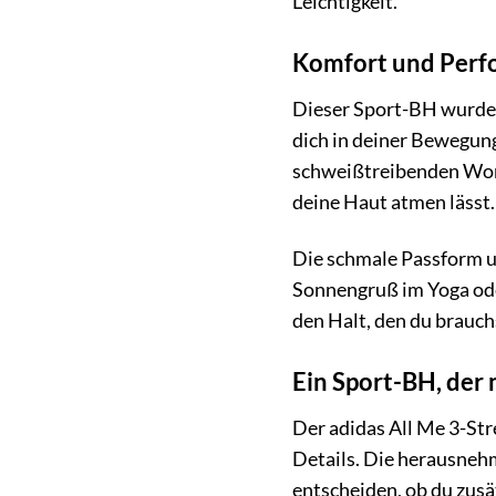
Leichtigkeit.
Komfort und Perf
Dieser Sport-BH wurde sp
dich in deiner Bewegung
schweißtreibenden Worko
deine Haut atmen lässt.
Die schmale Passform u
Sonnengruß im Yoga ode
den Halt, den du brauch
Ein Sport-BH, der 
Der adidas All Me 3-Str
Details. Die herausnehm
entscheiden, ob du zus