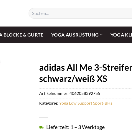
Suchen
nach:
A BLÖCKE & GURTE
YOGA AUSRÜSTUNG
YOGA KL
adidas All Me 3-Strei
schwarz/weiß XS
Artikelnummer:
4062058392755
Kategorie:
Yoga Low Support Sport-BHs
Lieferzeit: 1 – 3 Werktage