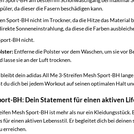
n Sport-BH am besten im Schonwaschgang bei maximal 30
püler, da dieser die Fasern beschädigen kann.
n Sport-BH nicht im Trockner, da die Hitze das Material b
irekte Sonneneinstrahlung, da diese die Farben ausbleich
port-BH nicht.
ster:
Entferne die Polster vor dem Waschen, um sie vor B
 lasse sie an der Luft trocknen.
e bleibt dein adidas All Me 3-Streifen Mesh Sport-BH lange
t du dich bei jedem Workout auf seinen optimalen Halt un
port-BH: Dein Statement für einen aktiven Lif
eifen Mesh Sport-BH ist mehr als nur ein Kleidungsstück. E
für einen aktiven Lebensstil. Er begleitet dich bei deine
zu erreichen.