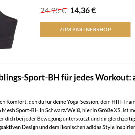
Ursprünglicher
Aktueller
24,95
€
14,36
€
Preis
Preis
war:
ist:
ZUM PARTNERSHOP
24,95 €
14,36 €.
blings-Sport-BH für jedes Workout: 
den Komfort, den du für deine Yoga-Session, dein HIIT-Tra
n Mesh Sport-BH in Schwarz/Weiß, hier in Größe XS, ist meh
er dich bei jeder Bewegung unterstützt und dir gleichzeiti
aktiven Design und dem ikonischen adidas Style inspiriere